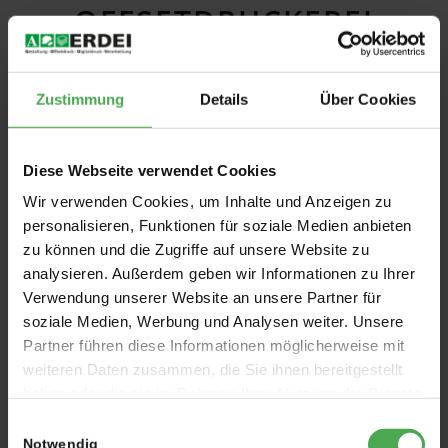
FFSETDRUCKEREI E
RDEI
Zustimmung
Details
Über Cookies
Diese Webseite verwendet Cookies
Wir verwenden Cookies, um Inhalte und Anzeigen zu
personalisieren, Funktionen für soziale Medien anbieten
zu können und die Zugriffe auf unsere Website zu
analysieren. Außerdem geben wir Informationen zu Ihrer
Verwendung unserer Website an unsere Partner für
soziale Medien, Werbung und Analysen weiter. Unsere
Für besondere visuelle und haptische Effekte ist die
Partner führen diese Informationen möglicherweise mit
Heißfolienprägung eine besondere Art zur Veredelung
weiteren Daten zusammen, die Sie ihnen bereitgestellt
von im
Offsetdruck
hergestellten Druckprodukten.
haben oder die sie im Rahmen Ihrer Nutzung der Dienste
Für die Heißfolienprägung wird ein Prägewerkzeug
gesammelt haben.
Einwilligungsauswahl
benötigt. Dieses wird in der Maschine erhitzt, und
Notwendig