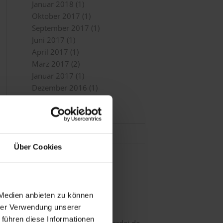
Januar 2018
(1)
Oktober 2017
(1)
September 2017
(1)
Juni 2017
(1)
April 2017
(1)
März 2017
(2)
Januar 2017
(1)
Dezember 2016
(1)
KONTAKT
Über Cookies
Druckerei Erdei
Birkerstraße 9
80636 München
 Medien anbieten zu können
Kontakt
hrer Verwendung unserer
Tel.: 089 / 18 28 30
 führen diese Informationen
E-Mail: info@druckerei-erdei.de