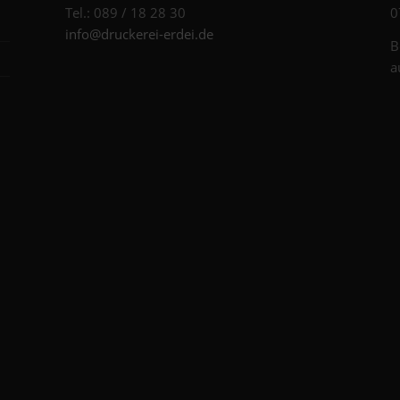
Tel.: 089 / 18 28 30
0
info@druckerei-erdei.de
B
a