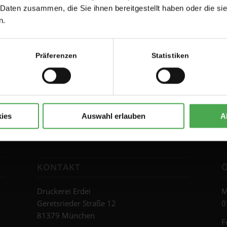
 Daten zusammen, die Sie ihnen bereitgestellt haben oder die s
n.
Präferenzen
Statistiken
ies
Auswahl erlauben
A
KONTAKT
Druckerei Erdei
M
Geretsrieder Straße 12
0
81379 München
F