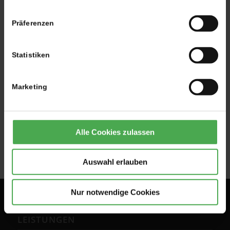
zur Heißfolienprägung von
Offsetdruckerzeugnissen
unseren Heidelberger Tiegel mit Heizelement.
Präferenzen
Weiterlesen
Statistiken
Marketing
11. APRIL 2018
/
VON
DRUCKEREIERDEI
Alle Cookies zulassen
Auswahl erlauben
Nur notwendige Cookies
LEISTUNGEN