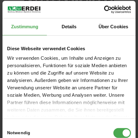
FFSETDRUCKEREI E
RDEI
Zustimmung
Details
Über Cookies
Diese Webseite verwendet Cookies
Wir verwenden Cookies, um Inhalte und Anzeigen zu
personalisieren, Funktionen für soziale Medien anbieten
zu können und die Zugriffe auf unsere Website zu
analysieren. Außerdem geben wir Informationen zu Ihrer
Verwendung unserer Website an unsere Partner für
soziale Medien, Werbung und Analysen weiter. Unsere
Für besondere visuelle und haptische Effekte ist die
Partner führen diese Informationen möglicherweise mit
Heißfolienprägung eine besondere Art zur Veredelung
weiteren Daten zusammen, die Sie ihnen bereitgestellt
von im
Offsetdruck
hergestellten Druckprodukten.
haben oder die sie im Rahmen Ihrer Nutzung der Dienste
Für die Heißfolienprägung wird ein Prägewerkzeug
gesammelt haben.
Einwilligungsauswahl
benötigt. Dieses wird in der Maschine erhitzt, und
Notwendig
damit die Folie auf das Papier gepresst. Wir verwenden