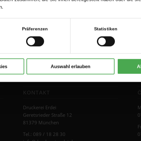
n.
Eintrag teilen
Präferenzen
Statistiken
ies
Auswahl erlauben
A
KONTAKT
Druckerei Erdei
M
Geretsrieder Straße 12
0
81379 München
F
Tel.: 089 / 18 28 30
0