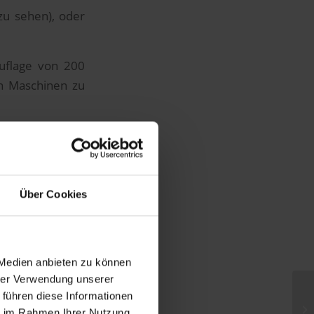
zu sehen), oder
Auflage von 200
en Maschinen zu
ser Maschine.
Über Cookies
 Medien anbieten zu können
hrer Verwendung unserer
 führen diese Informationen
Im
ie im Rahmen Ihrer Nutzung