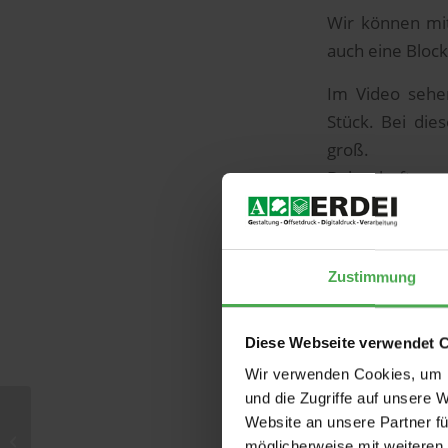
Wir können mit
auch eine Block
Im Video sehen
Stück. Bei die
groß.
Daher heften wi
Sehr oft heften
Zustimmung
Diese Webseite verwendet 
Wir verwenden Cookies, um I
und die Zugriffe auf unsere 
22
Musterkollektion für
Website an unsere Partner fü
Weihnachstkarten
möglicherweise mit weiteren