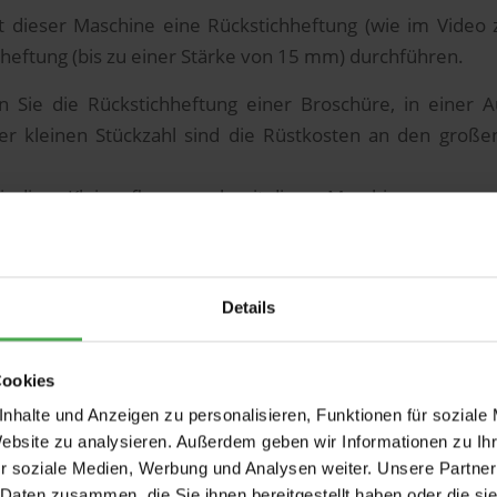
 dieser Maschine eine Rückstichheftung (wie im Video 
heftung (bis zu einer Stärke von 15 mm) durchführen.
 Sie die Rückstichheftung einer Broschüre, in einer 
ser kleinen Stückzahl sind die Rüstkosten an den groß
r diese Kleinauflagen noch mit dieser Maschine.
 wir auch Kirchenhefte für unsere Hochzeitspaare auf die
Details
Cookies
nhalte und Anzeigen zu personalisieren, Funktionen für soziale
Website zu analysieren. Außerdem geben wir Informationen zu I
/
. NOVEMBER 2018
VON
DRUCKEREIERDEI
r soziale Medien, Werbung und Analysen weiter. Unsere Partner
 Daten zusammen, die Sie ihnen bereitgestellt haben oder die s